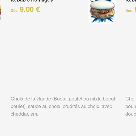
9.00 €
Dès
Dès
Choix de la viande (Boeuf, poulet ou mixte boeuf
Choi
poulet), sauce au choix, crudités au choix, avec
poule
cheddar, em...
doubl