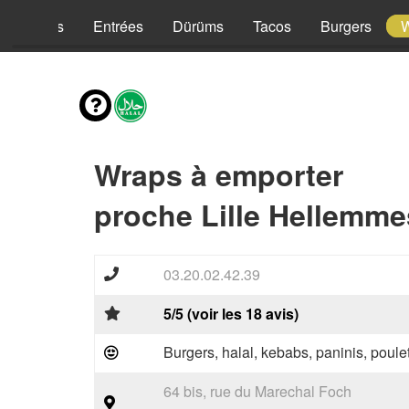
Kebabs
Entrées
Dürüms
Tacos
Burgers
Wraps à emporter
proche Lille Hellemme
03.20.02.42.39
5/5 (voir les 18 avis)
Burgers, halal, kebabs, paninis, poulet
64 bis, rue du Marechal Foch