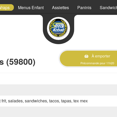
Wraps
Menus Enfant
Assiettes
Paninis
Sandwic
À emporter
s (59800)
Précommande pour 11h20
 frit, salades, sandwiches, tacos, tapas, tex mex