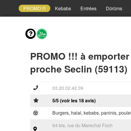
envies
PROMO !!!
Kebabs
Entrées
Dürüms
PROMO !!! à emporter
proche Seclin (59113)
03.20.02.42.39
5/5 (voir les 18 avis)
Burgers, halal, kebabs, paninis, poulet
64 bis, rue du Marechal Foch