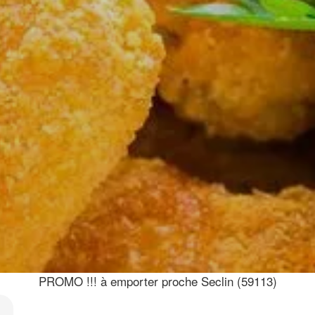
PROMO !!! à emporter proche Seclin (59113)