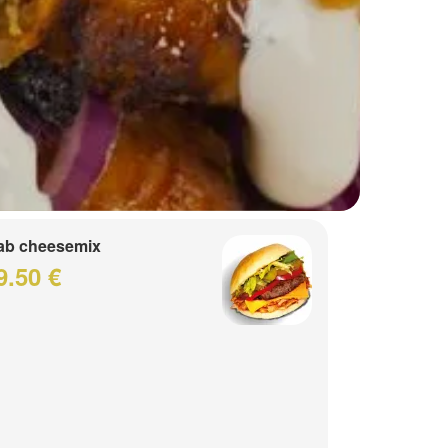
ab cheesemix
9.50 €