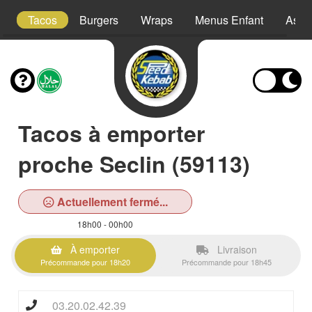
s
Tacos
Burgers
Wraps
Menus Enfant
Assie
Tacos à emporter
proche Seclin (59113)
Actuellement fermé...
18h00 - 00h00
À emporter
Livraison
Précommande pour 18h20
Précommande pour 18h45
03.20.02.42.39