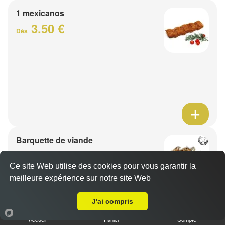
1 mexicanos
3.50 €
Dès
Barquette de viande
7.50 €
Dès
Ce site Web utilise des cookies pour vous garantir la
meilleure expérience sur notre site Web
A Emporter sur Seclin
1 viande au choix
J'ai compris
Accueil
Panier
Compte