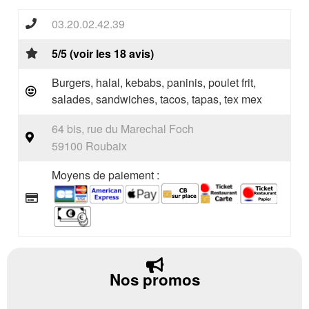
03.20.02.42.39
5/5 (voir les 18 avis)
Burgers, halal, kebabs, paninis, poulet frit,
salades, sandwiches, tacos, tapas, tex mex
64 bis, rue du Marechal Foch
59100 Roubaix
Moyens de paiement :
Nos promos