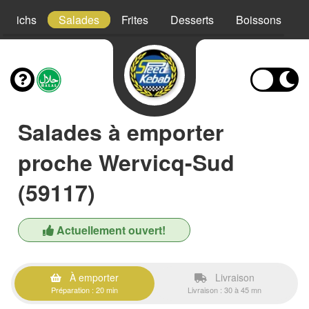
ndwichs
Salades
Frites
Desserts
Boissons
Salades à emporter
proche Wervicq-Sud
(59117)
Actuellement ouvert!
À emporter
Livraison
Préparation : 20 min
Livraison : 30 à 45 mn