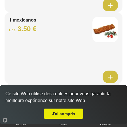
1 mexicanos
3.50 €
Dès
Barquette de viande
Ce site Web utilise des cookies pour vous garantir la
7.50 €
meilleure expérience sur notre site Web
Dès
A Emporter sur Wervicq-Sud
J'ai compris
1 viande au choix
Accueil
Panier
Compte