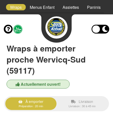
s
Wraps
Menus Enfant
Assiettes
Paninis
S
Wraps à emporter
proche Wervicq-Sud
(59117)
Actuellement ouvert!
À emporter
Livraison
Préparation : 20 min
Livraison : 30 à 45 mn