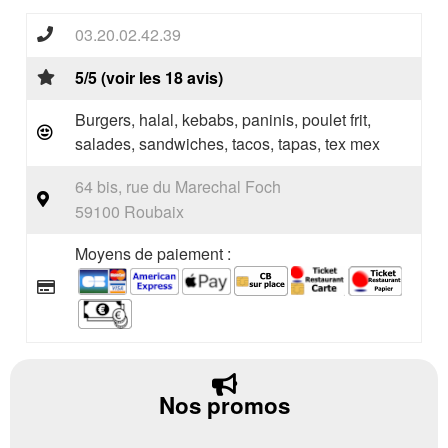
03.20.02.42.39
5/5 (voir les 18 avis)
Burgers, halal, kebabs, paninis, poulet frit,
salades, sandwiches, tacos, tapas, tex mex
64 bis, rue du Marechal Foch
59100 Roubaix
Moyens de paiement :
Nos promos