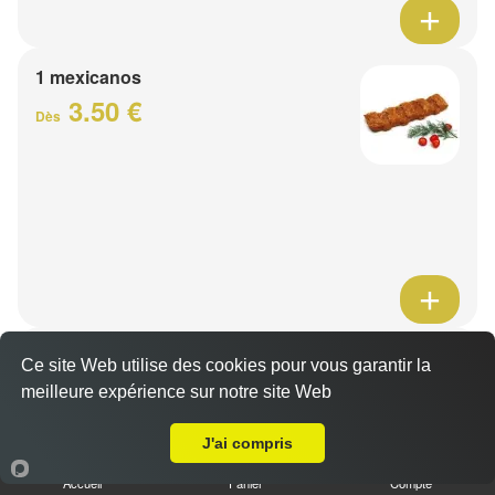
1 mexicanos
3.50 €
Dès
Barquette de viande
Ce site Web utilise des cookies pour vous garantir la
7.50 €
meilleure expérience sur notre site Web
Dès
A Emporter sur Wervicq-Sud
J'ai compris
1 viande au choix
Accueil
Panier
Compte