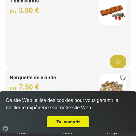
1 mexicanos
3.50 €
Dès
Barquette de viande
7.50 €
Dès
Ce site Web utilise des cookies pour vous garantir la
meilleure expérience sur notre site Web
1 viande au choix
Livraison sur Lys Lez Lannoy
J'ai compris
Accueil
Panier
Compte