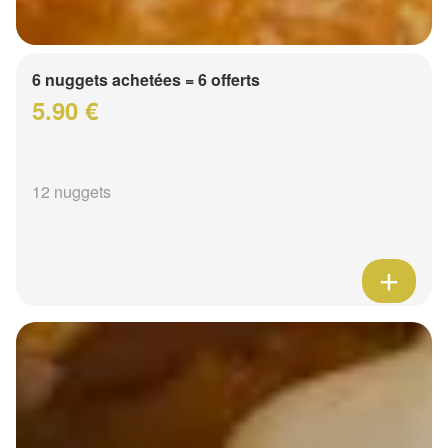
6 nuggets achetées = 6 offerts
5.90 €
12 nuggets