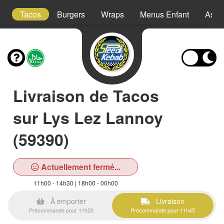
s
Tacos
Burgers
Wraps
Menus Enfant
Assie
Livraison de Tacos
sur Lys Lez Lannoy
(59390)
Actuellement fermé...
11h00 - 14h30 | 18h00 - 00h00
À emporter
Livraison
Précommande pour 11h20
Précommande pour 11h45