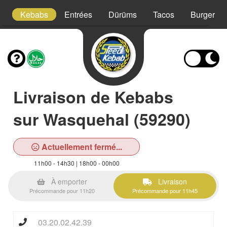
!
Kebabs
Entrées
Dürüms
Tacos
Burgers
Livraison de Kebabs
sur Wasquehal (59290)
Actuellement fermé...
11h00 - 14h30 | 18h00 - 00h00
À emporter
Livraison
Précommande pour 11h20
Précommande pour 11h45
03.20.02.42.39