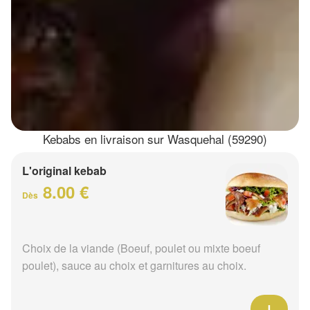
Kebabs en livraison sur Wasquehal (59290)
L'original kebab
8.00 €
Dès
Choix de la viande (Boeuf, poulet ou mixte boeuf
poulet), sauce au choix et garnitures au choix.