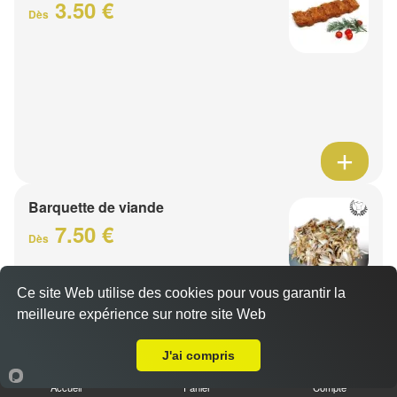
3.50 €
Dès
Barquette de viande
7.50 €
Dès
Ce site Web utilise des cookies pour vous garantir la
1 viande au choix
meilleure expérience sur notre site Web
Livraison sur Wasquehal
J'ai compris
Accueil
Panier
Compte