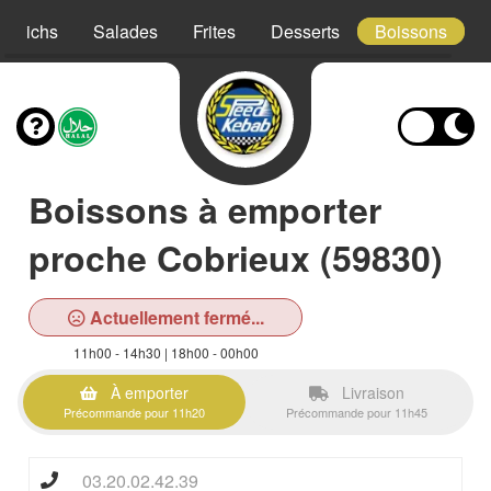
ndwichs
Salades
Frites
Desserts
Boissons
Boissons à emporter
proche Cobrieux (59830)
Actuellement fermé...
11h00 - 14h30 | 18h00 - 00h00
À emporter
Livraison
Précommande pour 11h20
Précommande pour 11h45
03.20.02.42.39