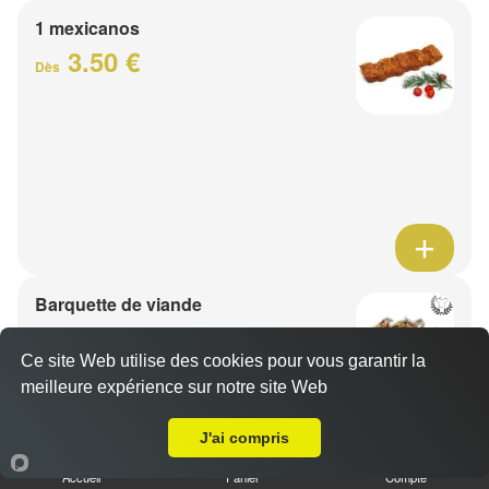
1 mexicanos
3.50 €
Dès
Barquette de viande
7.50 €
Dès
Ce site Web utilise des cookies pour vous garantir la
meilleure expérience sur notre site Web
A Emporter sur Cobrieux
1 viande au choix
J'ai compris
Accueil
Panier
Compte