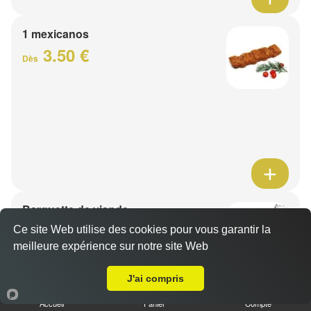
1 mexicanos
3.50 €
Dès
Barquette de viande
7.50 €
Ce site Web utilise des cookies pour vous garantir la
Dès
meilleure expérience sur notre site Web
A Emporter sur Cobrieux
J'ai compris
1 viande au choix
Accueil
Panier
Compte