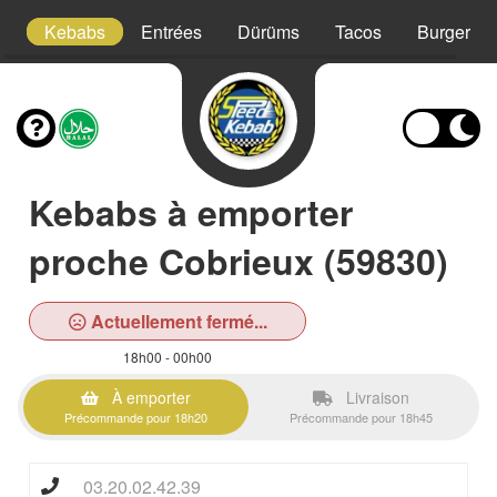
!
Kebabs
Entrées
Dürüms
Tacos
Burgers
Kebabs à emporter
proche Cobrieux (59830)
Actuellement fermé...
18h00 - 00h00
À emporter
Livraison
Précommande pour 18h20
Précommande pour 18h45
03.20.02.42.39