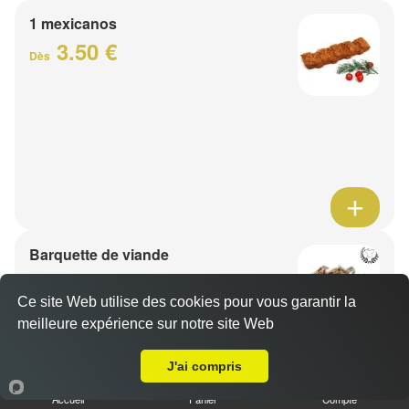
1 mexicanos
3.50 €
Dès
Barquette de viande
7.50 €
Dès
Ce site Web utilise des cookies pour vous garantir la
meilleure expérience sur notre site Web
A Emporter sur Cobrieux
1 viande au choix
J'ai compris
Accueil
Panier
Compte