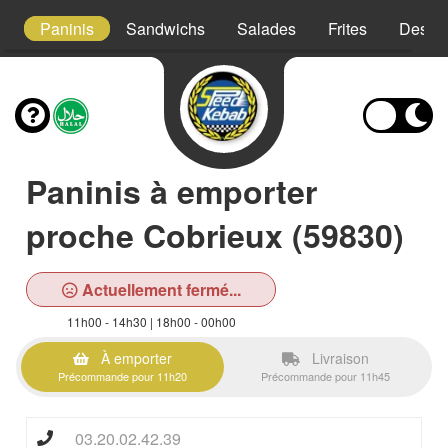
es
Paninis
Sandwichs
Salades
Frites
Desser
Paninis à emporter
proche Cobrieux (59830)
Actuellement fermé...
11h00 - 14h30 | 18h00 - 00h00
À emporter
Livraison
Précommande pour 11h20
Précommande pour 11h45
03.20.02.42.39